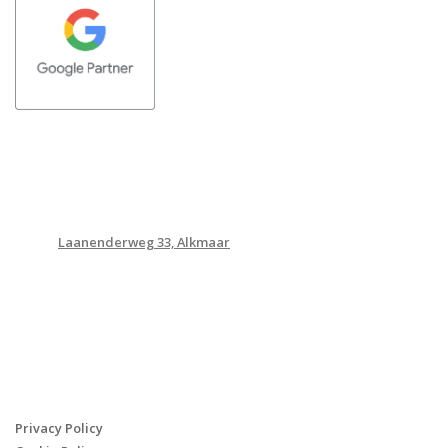
CONTACTINFORMATIE
Adres
:
Laanenderweg 33, Alkmaar
Tel
: +31 (0) 20 2442 999
Mail
:
info@geheimvandesmith.nl
PRIVACY & COOKIES
Privacy Policy