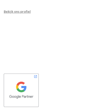
Bekijk o
ns profiel
in de Meta Partner Directory.
GOOGLE PARTNER
Ook je Google Ads campagnes zijn bij ons in goede handen. Wij
voldoen aan ruimschoots aan alle voorwaarden van het Google-
partners programma.