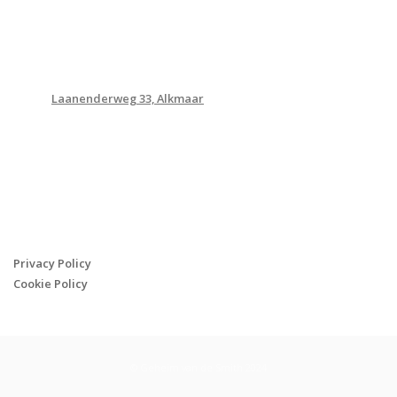
CONTACTINFORMATIE
Adres
:
Laanenderweg 33, Alkmaar
Tel
: +31 (0) 20 2442 999
Mail
:
info@geheimvandesmith.nl
PRIVACY & COOKIES
Privacy Policy
Cookie Policy
© Geheim van de Smith 2024